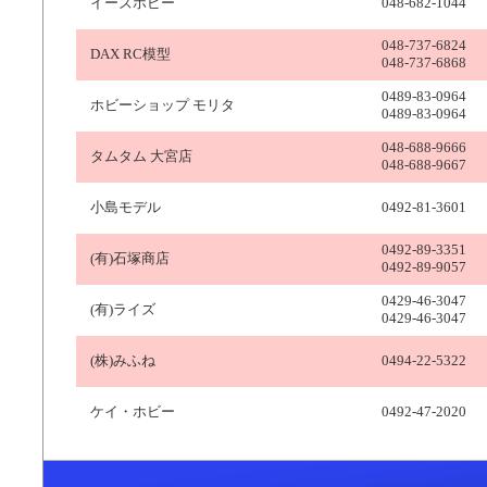
イーズホビー
048-682-1044
048-737-6824
DAX RC模型
048-737-6868
0489-83-0964
ホビーショップ モリタ
0489-83-0964
048-688-9666
タムタム 大宮店
048-688-9667
小島モデル
0492-81-3601
0492-89-3351
(有)石塚商店
0492-89-9057
0429-46-3047
(有)ライズ
0429-46-3047
(株)みふね
0494-22-5322
ケイ・ホビー
0492-47-2020