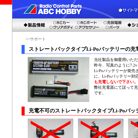
>>サポート
ストレートパックタイプLi-Poバッテリーの充
当社製品を御愛用いただ
昨今、写真のように7.
Li-Poバッテリーが発
に、Li-Poバッテリ
も充電しないで下さい。
弊社充電器にて誤って充
です。
充電不可のストレートパックタイプLi-Poバ