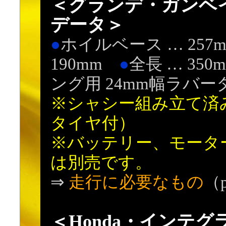
＜グランデ・ガンベ
データ＞
●
ホイルベース … 257
190mm
●
全長 … 35
ング用 24mm幅ラバー
※シャシー組み立て済
タイヤ付）
※バッテリー、モーター
は別売です。
⇒
走行に必要なもの
（
＜Honda・インテグラ