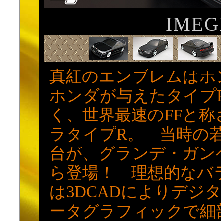
IMEG
真紅のエンブレムはホン
ホンダが与えたタイプ
く、世界最速のFFと
ラタイプR。 当時の
台が、グランデ・ガン
ら登場！ 理想的なバ
は3DCADによりデジ
ータグラフィックで細