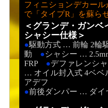
フィニションデカール
で「タイプR」を蘇ら
＜グランデ・ガンベ
シャシー仕様＞
●
駆動方式 … 前輪 2輪
動
●
シャシー … 2.5m
FRP
●
デファレンシャ
… オイル封入式 4ベベ
アデフ
●
前後ダンパー … ダ