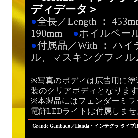
ディデータ＞
●
全長／Length ： 45
190mm
●
ホイルベール／W
●
付属品／With ： 
ル、マスキングフィル
※写真のボディは広告用に塗
装のクリアボディとなりま
※本製品にはフェンダーミラ
電飾LEDライトは付属しませ
Grande Gambado／Honda・インテグラ タイ