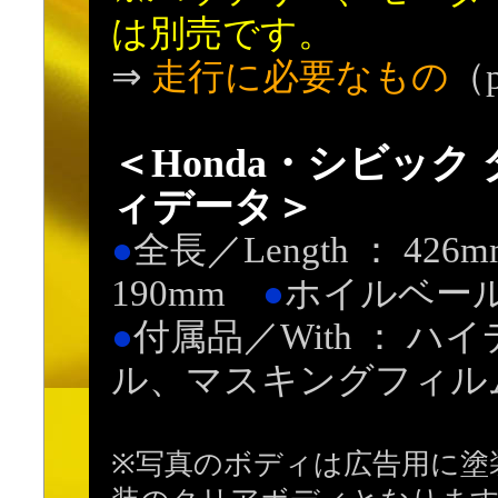
は別売です。
⇒
走行に必要なもの
（
＜Honda・シビック 
ィデータ＞
●
全長／Length ： 42
190mm
●
ホイルベール／W
●
付属品／With ： 
ル、マスキングフィル
※写真のボディは広告用に塗