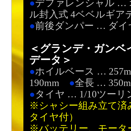
●
デファレンシャル …
ル封入式 4ベベルギア
●
前後ダンパー … ダ
＜グランデ・ガンベ
データ＞
●
ホイルベース … 257
190mm
●
全長 … 350
●
タイヤ … 1/10ツー
※シャシー組み立て済
タイヤ付）
※バッテリー、モーター