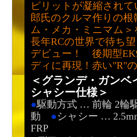
ピリットが凝縮されて
郎氏のクルマ作りの根
ム・メカ・ミニマム＞
長年RCの世界で待ち望
デビュー！ 後期型EK9(
ディに再現！赤い"R"
＜グランデ・ガンベ
シャシー仕様＞
●
駆動方式 … 前輪 2輪
動
●
シャシー … 2.5m
FRP