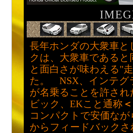
IMEG
長年ホンダの大衆車と
クは、大衆車であると同
と面白さが味わえる"
た。 NSX、インテ
が名乗ることを許された
ビック、EKこと通称
＜
コンパクトで安価なが
からフィードバックさ