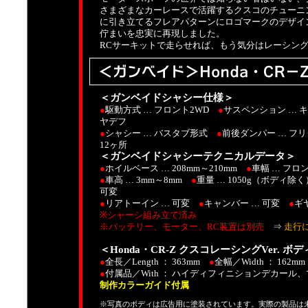
さまざまなカーレースで活躍するクスコのチューニン
に引き立てるフレアパターンにロゴマークのデザイ
佇まいを忠実に再現しました。
RCサーキットで走らせれば、もう気分はレーシン
＜ガンベイドシャシー仕様＞
●
駆動方式 … フロント2WD
●
サスペンション …
ヤデフ
●
シャシー … バスタブ形式
●
前後ダンパー … 
12ヶ所
＜ガンベイドシャシーテクニカルデータ＞
●
ホイルベース … 208mm～210mm
●
車幅 … フロン
●
車高 … 3mm～8mm
●
重量 … 1050g（ボディ
可変
●
リアトーイン … 可変
●
キャンバー … 可変
●
ギヤ
※シャーシ組み立て済み
※バッテリー、モーター、RC装置は別売
⇒
走行
＜Honda・CR-Z クスコレーシングVer. ボ
●
全長／Length ： 363mm
●
全幅／Width ： 162m
●
付属品／With ： ハイディフィニションデカー
制作カラーガイド付属
※写真のボディは広告用に塗装されています。実際の製品は