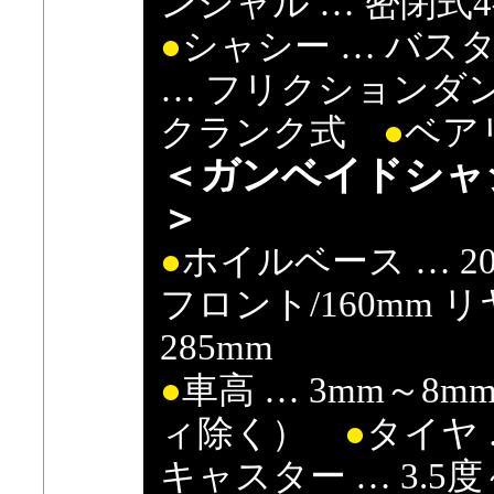
ンシャル … 密閉式
●
シャシー … バ
… フリクション
クランク式
●
ベアリ
＜ガンベイドシャ
＞
●
ホイルベース … 2
フロント/160mm リ
285mm
●
車高 … 3mm～8
ィ除く）
●
タイヤ
キャスター … 3.5度