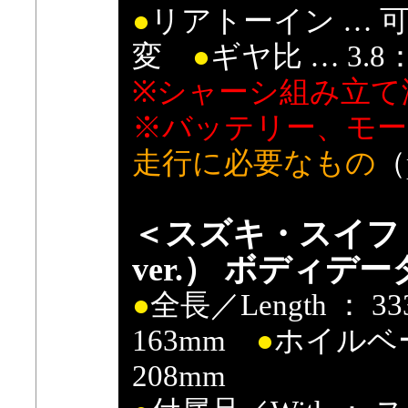
●
リアトーイン …
変
●
ギヤ比 … 3.8：
※シャーシ組み立て
※バッテリー、モー
走行に必要なもの
（
＜スズキ・スイフト
ver.） ボディデー
●
全長／Length ： 
163mm
●
ホイルベール
208mm