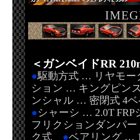
IMEG
＜ガンベイドRR 21
●
駆動方式 … リヤモー
ション … キングピ
ンシャル … 密閉式 4
●
シャーシ … 2.0T F
フリクションダンパ
ク式
●
ベアリング … 