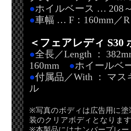
●
ホイルベース … 208
●
車幅 … F：160mm／R
＜フェアレディ S30
●
全長／Length ： 38
160mm
●
ホイールベース／
●
付属品／With ： 
ル
※写真のボディは広告用に塗
装のクリアボディとなりま
※本製品にはナンバープレー