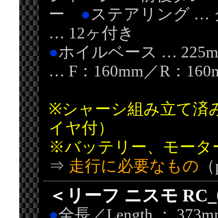
ー
●
ステアリング …
… 12ヶ付き
●
ホイルベース … 22
… F：160mm／R：160
※シャーシ組み立て済
イヤ付）
※バッテリー、モータ
⇒
走行に必要なもの
（
＜リーフ ニスモ RC
●
全長／Length ： 37