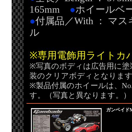
165mm
●
ホイールベース／
●
付属品／With ： 
ル
※専用電飾用ライトカ
※写真のボディは広告用に塗
装のクリアボディとなりま
※製品付属のホイールは、No.
す。（写真と異なります。）
ガンベイドM