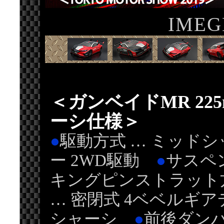
IMEG
＜ガンベイドMR 225
ーシ仕様＞
●
駆動方式 … ミッド
ー 2WD駆動
●
サスペ
キングピンストラッ
… 密閉式 4ベベルギ
シャーシ
●
前後ダンパ