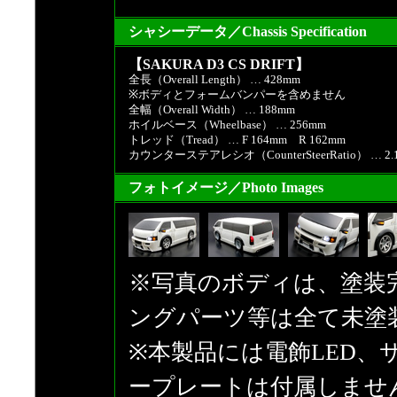
シャシーデータ／Chassis Specification
【SAKURA D3 CS DRIFT】
全長（Overall Length） … 428mm
※ボディとフォームバンパーを含めません
全幅（Overall Width） … 188mm
ホイルベース（Wheelbase） … 256mm
トレッド（Tread） … F 164mm R 162mm
カウンターステアレシオ（CounterSteerRatio） … 2.
フォトイメージ／Photo Images
※写真のボディは、塗装
ングパーツ等は全て未塗
※本製品には電飾LED
ープレートは付属しませ