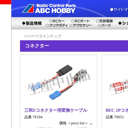
>>パーツラインナップ
コネクター
三和Zコネクター用変換ケーブル
BEC 2P
品番 76194
品番 70051
価格 ＜price list＞ →