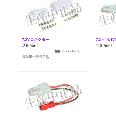
7.2Vコネクター
7.2－14
品番 70010
品番 70006
価格 ＜price list＞ →
電動用一般汎用品