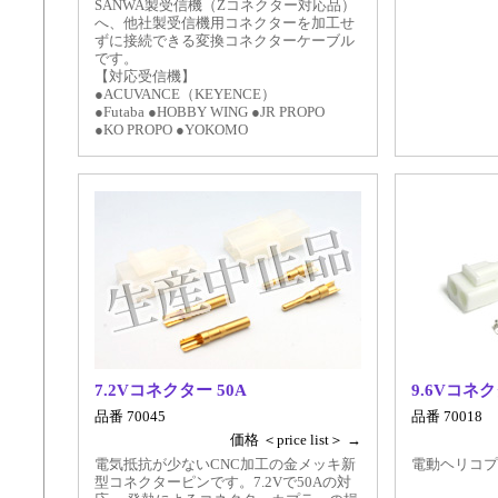
SANWA製受信機（Zコネクター対応品）
へ、他社製受信機用コネクターを加工せ
ずに接続できる変換コネクターケーブル
です。
【対応受信機】
●ACUVANCE（KEYENCE）
●Futaba ●HOBBY WING ●JR PROPO
●KO PROPO ●YOKOMO
7.2Vコネクター 50A
9.6Vコネ
品番 70045
品番 70018
価格 ＜price list＞ →
電気抵抗が少ないCNC加工の金メッキ新
電動ヘリコプ
型コネクターピンです。7.2Vで50Aの対