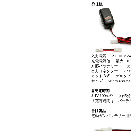
◎仕様
入力電源 … AC100V-24
充電電流値 … 最大 1.0
対応バッテリー … ニカド
出力コネクター … 7.
カット方式 … デルタ
サイズ … Width 48mm×
◎充電時間
8.4V 600mAh … 約45分
※充電時間は、バッテ
◎付属品
電動ガンバッテリー用