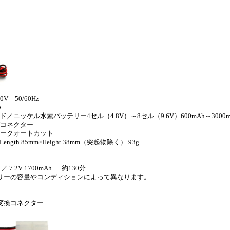
0V 50/60Hz
A
／ニッケル水素バッテリー4セル（4.8V）～8セル（9.6V）600mAh～3000m
2Vコネクター
ピークオートカット
Length 85mm×Height 38mm（突起物除く） 93g
 ／ 7.2V 1700mAh … 約130分
リーの容量やコンディションによって異なります。
変換コネクター