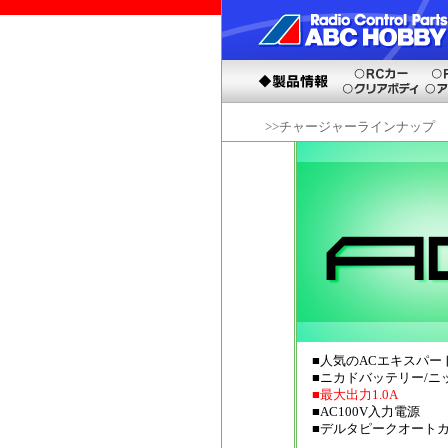
>>チャージャーラインナップ
■人気のACエキスパ
■ニカドバッテリー/
■最大出力1.0A
■AC100V入力電源
■デルタピークオート