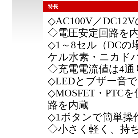
特長
◇AC100V／DC1
◇電圧安定回路を
◇1～8セル（DCの
ケル水素・ニカド
◇充電電流値は4通
◇LEDとブザー音
◇MOSFET・PT
路を内蔵
◇1ボタンで簡単操
◇小さく軽く、持