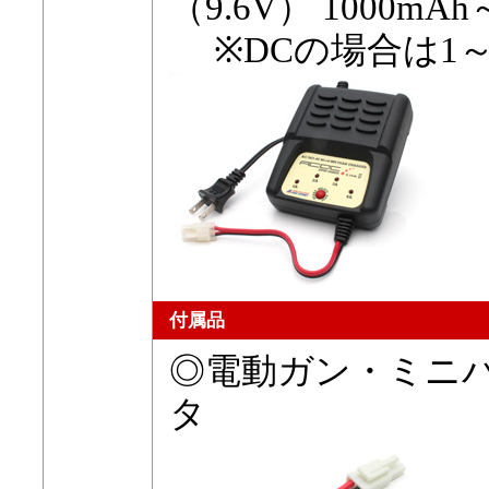
（9.6V） 1000mAh
※DCの場合は1～
付属品
◎電動ガン・ミニ
タ