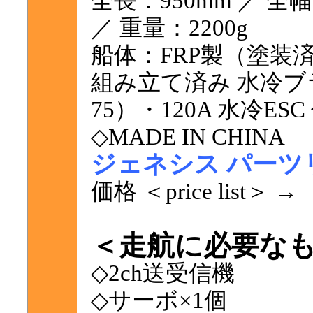
全長：950mm ／ 全幅
／ 重量：2200g
船体：FRP製（塗装
組み立て済み 水冷ブ
75）・120A 水冷ESC
◇MADE IN CHINA
ジェネシス パーツリ
価格 ＜price list＞ →
＜走航に必要な
◇2ch送受信機
◇サーボ×1個