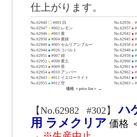
仕上がります。
No.62940 〇 #001 白
No.62956
●
#
No.62947
●
#002 レモン
No.62957
●
#
No.62946
●
#003 黄
No.62942
●
#
No.62950
●
#004 黄緑
No.62945
●
#
No.62949
●
#005 セルリアンブルー
No.62958
●
#
No.62944
●
#026 コバルト
No.62948
●
#
No.62951
●
#007 紺
No.62959
●
#
No.62952
●
#008 黄土
No.62960
●
#
No.62953
●
#009 茶
No.62961
●
#
No.62954
●
#010 アンバー
No.62962
●
#
No.62943
●
#011 イエローライト
No.62941
●
#
No.62955
●
#012 空
No.62963
●
#
価格 ＜price list＞ →
ハ
【No.62982 #302】
用 ラメクリア
価格 ＜p
→
※生産中止