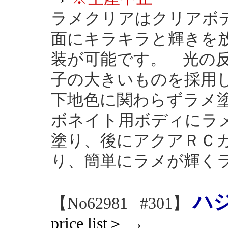
ラメクリアはクリアボ
面にキラキラと輝きを
装が可能です。 光の
子の大きいものを採用
下地色に関わらずラメ
ボネイト用ボディにラ
塗り、後にアクアＲＣ
り、簡単にラメが輝く
ハ
【No62981 #301】
price list＞ →