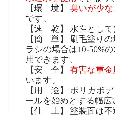
【環 境】
臭いが少な
です。
【速 乾】 水性とし
【簡 単】 刷毛塗りの場
ラシの場合は10-50
用できます。
【安 全】
有害な重金
います。
【用 途】 ポリカボ
ールを始めとする幅広
【仕 上】 塗装面は