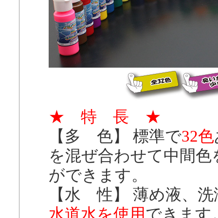
★ 特 長 ★
【多 色】 標準で
32色
を混ぜ合わせて中間色
ができます。
【水 性】 薄め液、
水道水を使用
できます